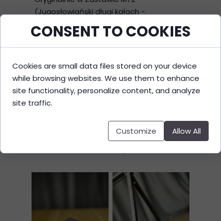
(Jugosłowiański długi kałach -
odpowiednik radzieckiego RPK) dwójnóg
CONSENT TO COOKIES
ma stalowe nóżki. Powoduje to ślizganie
się na twardej powierzchni co pogarsza
wynik przy strzelaniu sportowym. 1h w
Cookies are small data files stored on your device
programie, 4h na drukarce i już dłużej
while browsing websites. We use them to enhance
nas ten problem nie dotyczy.
site functionality, personalize content, and analyze
site traffic.
TPU idealnie nadaje się do tego
zastosowania. Nie tylko jest elastyczne,
Customize
Allow All
ale również posiada dużą odporność na
ścieranie i warunki zewnętrzne.