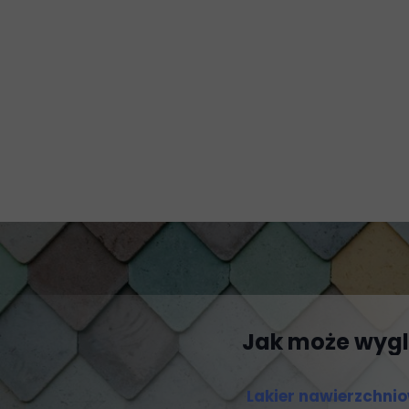
Jak może wygl
Lakier nawierzchni