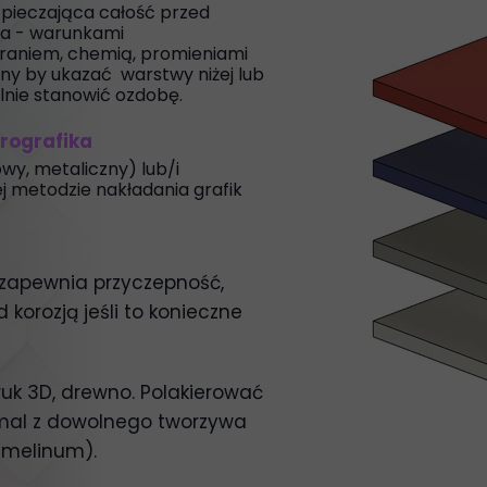
pieczająca całość przed
a - warunkami
raniem, chemią, promieniami
y by ukazać warstwy niżej lub
lnie stanowić ozdobę.
drografika
wy, metaliczny) lub/i
ej metodzie nakładania grafik
zapewnia przyczepność,
 korozją jeśli to konieczne
ruk 3D, drewno. Polakierować
al z dowolnego tworzywa
amelinum).