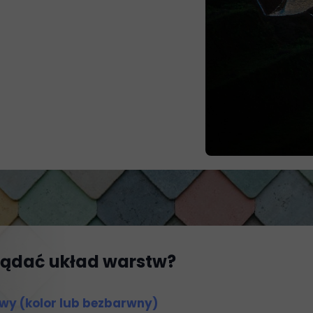
ądać układ warstw?
owy (kolor lub bezbarwny)