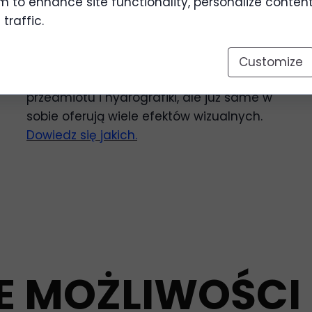
 to enhance site functionality, personalize conten
traffic.
Lakiery
Customize
Zapewniają profesjonalną ochronę
przedmiotu i hydrografiki, ale już same w
sobie oferują wiele efektów wizualnych.
Dowiedz się jakich.
E MOŻLIWOŚCI