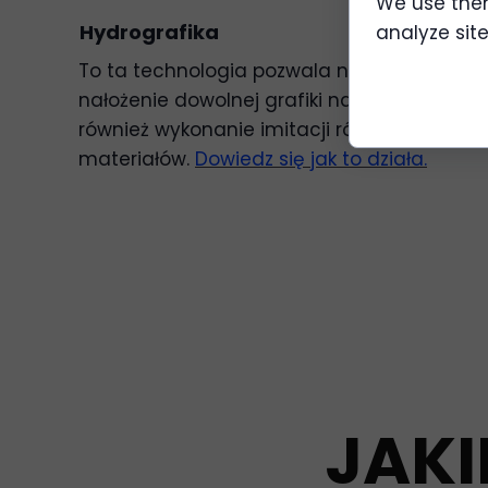
We use them
Hydrografika
analyze site 
To ta technologia pozwala nam na
nałożenie dowolnej grafiki na element, jak
również wykonanie imitacji różnych
materiałów.
Dowiedz się jak to działa.
JAKI