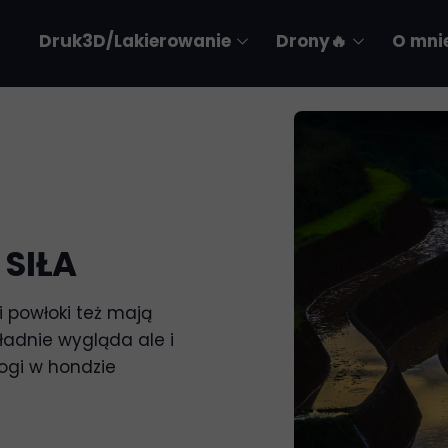
Druk3D/Lakierowanie
Drony🔥
O mni
Technologia
Portfolio
Portfolio
SIŁA
 powłoki też mają
ładnie wygląda ale i
rogi w hondzie