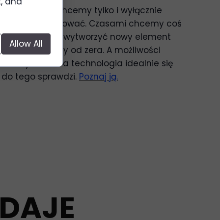
t, and
Czasami nie chcemy tylko i wyłącznie
czegoś pomalować. Czasami chcemy coś
skopiować lub wytworzyć nowy element
Allow All
zaprojektowany od zera. A możliwości
mamy wiele. Ta technologia idealnie się
do tego sprawdzi.
Poznaj ją.
 DAJE