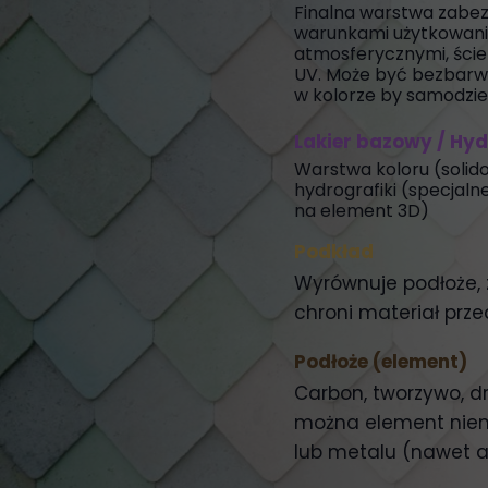
Finalna warstwa zabez
warunkami użytkowani
atmosferycznymi, ście
UV. Może być bezbarwn
w kolorze by samodzie
Lakier bazowy / Hy
Warstwa koloru (solido
hydrografiki (specjaln
na element 3D)
Podkład
Wyrównuje podłoże, 
chroni materiał przed
Podłoże (element)
Carbon, tworzywo, d
można element niem
lub metalu (nawet 