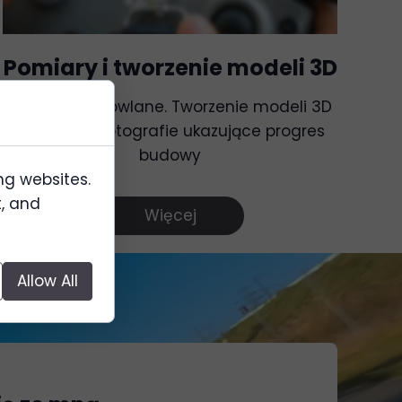
Pomiary i tworzenie modeli 3D
Pomiary budowlane. Tworzenie modeli 3D
inwestycji. Fotografie ukazujące progres
budowy
ng websites.
t, and
Więcej
Allow All