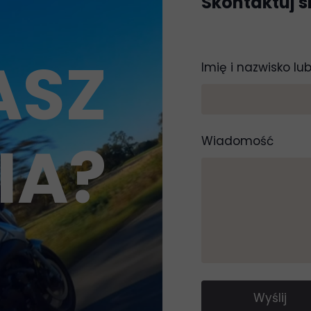
Skontaktuj s
ASZ
Imię i nazwisko lub
IA?
Wiadomość
Wyślij