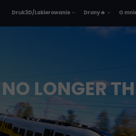
Druk3D/Lakierowanie
Drony🔥
O mni
Technologia
Portfolio
Portfolio
 NO LONGER TH