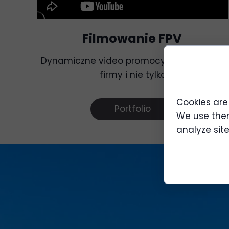
Filmowanie FPV
Dynamiczne video promocyjne dla twojej
firmy i nie tylko
Cookies are
Portfolio
We use them
analyze site 