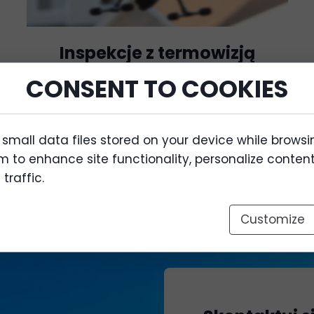
Inspekcje z termowizją
CONSENT TO COOKIES
Wykrywanie strat ciepła. Monitorowanie
kondycji upraw. Lokalizowanie zwierzyny
 small data files stored on your device while browsi
Więcej
 to enhance site functionality, personalize conten
traffic.
Customize