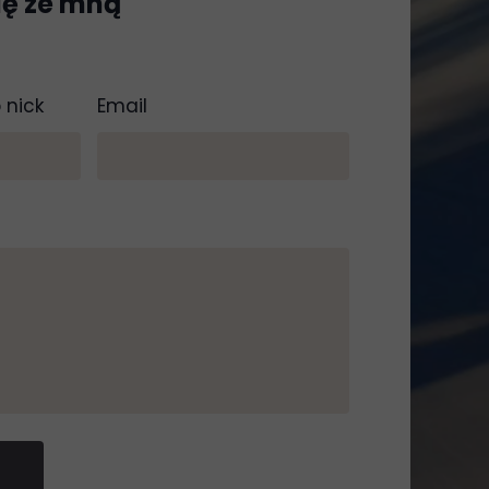
ię ze mną
 nick
Email